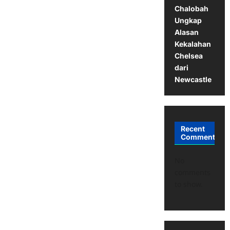
Chalobah
Ungkap
Alasan
Kekalahan
Chelsea
dari
Newcastle
Recent
Comments
No
comments
to show.