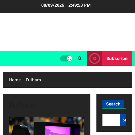
Skip
08/09/2026
2:49:53 PM
to
content
FOOTBALL BOOTS
SEPAK BOLA
Subscribe
Home
Fulham
Fulham
Search
Searc