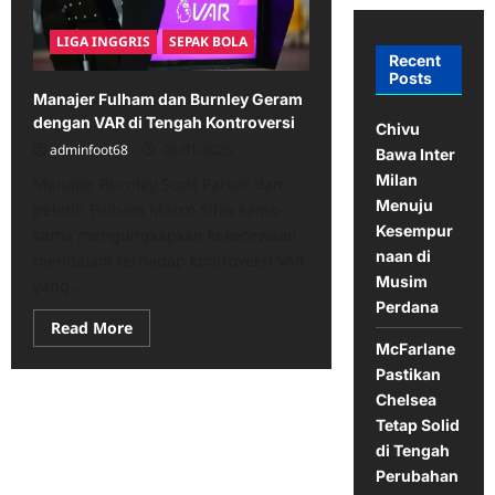
LIGA INGGRIS
SEPAK BOLA
Recent
Posts
Manajer Fulham dan Burnley Geram
dengan VAR di Tengah Kontroversi
Chivu
adminfoot68
09/01/2025
Bawa Inter
Milan
Manajer Burnley Scott Parker dan
Menuju
pelatih Fulham Marco Silva sama-
Kesempur
sama mengungkapkan kekecewaan
naan di
mendalam terhadap kontroversi VAR
Musim
yang...
Perdana
Read
Read More
more
McFarlane
about
Manajer
Pastikan
Fulham
Chelsea
dan
Burnley
Tetap Solid
Geram
dengan
di Tengah
VAR
Perubahan
di