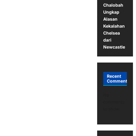
Chalobah
Ungkap
Alasan
Kekalahan
Chelsea
dari
Newcastle
Recent
Comments
No
comments
to show.