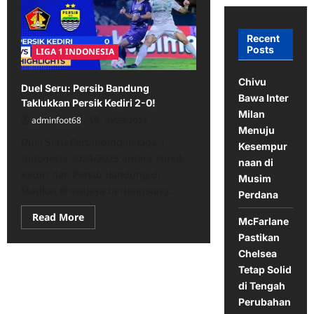
Recent
Posts
LIGA 1 INDONESIA
Chivu
Duel Seru: Persib Bandung
Bawa Inter
Taklukkan Persik Kediri 2-0!
Milan
adminfoot68
10/29/2024
Menuju
Duel Seru Pertandingan Liga 1
Kesempur
Indonesia 2024/2025 antara Persik
naan di
Kediri dan Persib Bandung di
Musim
Stadion Brawijaya berlangsung...
Perdana
Read
Read More
McFarlane
more
about
Pastikan
Duel
Chelsea
Seru:
Persib
Tetap Solid
Bandung
Taklukkan
di Tengah
Persik
Perubahan
Kediri