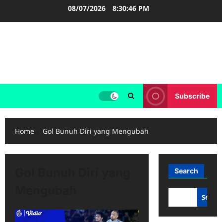
Skip
08/07/2026
8:30:46 PM
to
content
FOOTBALL BOOTS
SEPAK BOLA
Subscribe
Home
Gol Bunuh Diri yang Mengubah
Gol Bunuh Diri yang
Search
Mengubah
Searc