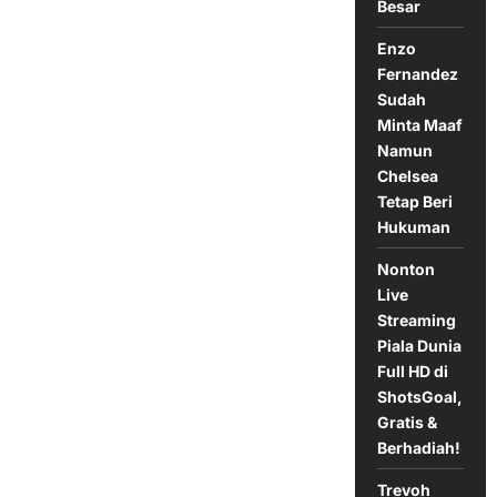
Arsenal,
Besar
Memecahkan
Rekor
Enzo
Tak
Terkalahkan
Fernandez
The
Gunners!
Sudah
Minta Maaf
Namun
Chelsea
Tetap Beri
Hukuman
Nonton
Live
Streaming
Piala Dunia
Full HD di
ShotsGoal,
Gratis &
Berhadiah!
Trevoh