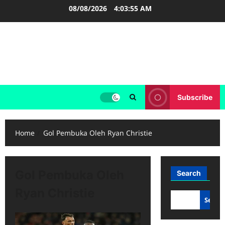
Skip
08/08/2026
4:03:55 AM
to
content
FOOTBALL BOOTS
SEPAK BOLA
Subscribe
Home
Gol Pembuka Oleh Ryan Christie
Gol Pembuka Oleh
Search
Ryan Christie
Searc