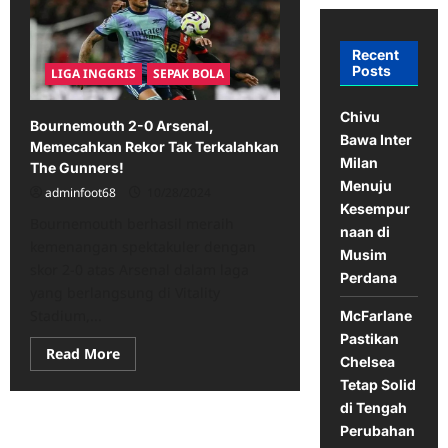
Recent
Posts
LIGA INGGRIS
SEPAK BOLA
Chivu
​Bournemouth 2-0 Arsenal,
Bawa Inter
Memecahkan Rekor Tak Terkalahkan
Milan
The Gunners!
Menuju
adminfoot68
10/28/2024
Kesempur
​Bournemouth berhasil meraih
naan di
kemenangan spektakuler dengan
Musim
skor 2-0 atas Arsenal dalam laga
Perdana
yang berlangsung di Vitality
Stadium,...
McFarlane
Pastikan
Read
Read More
Chelsea
more
about
Tetap Solid
di Tengah
Bournemouth
2-
Perubahan
0