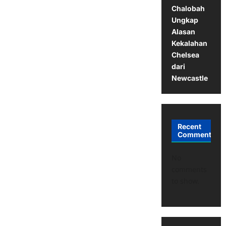
Chalobah
Ungkap
Alasan
Kekalahan
Chelsea
dari
Newcastle
Recent
Comments
No
comments
to show.