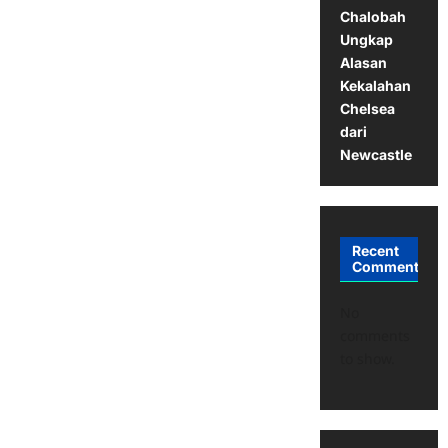
Chalobah
Ungkap
Alasan
Kekalahan
Chelsea
dari
Newcastle
Recent
Comments
No
comments
to show.