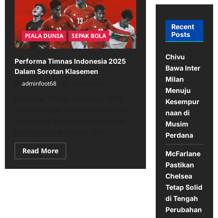
Recent
Posts
PIALA DUNIA
SEPAK BOLA
Chivu
Performa Timnas Indonesia 2025
Bawa Inter
Dalam Sorotan Klasemen
Milan
adminfoot68
02/08/2025
Menuju
Performa Timnas Indonesia 2025
Kesempur
dalam sorotan klasemen yang saat
naan di
ini menjadi peluang bagus untuk
Musim
peningkatan performa Tim...
Perdana
Read
Read More
McFarlane
more
about
Pastikan
Performa
Chelsea
Timnas
Indonesia
Tetap Solid
2025
Dalam
di Tengah
Sorotan
Perubahan
Klasemen