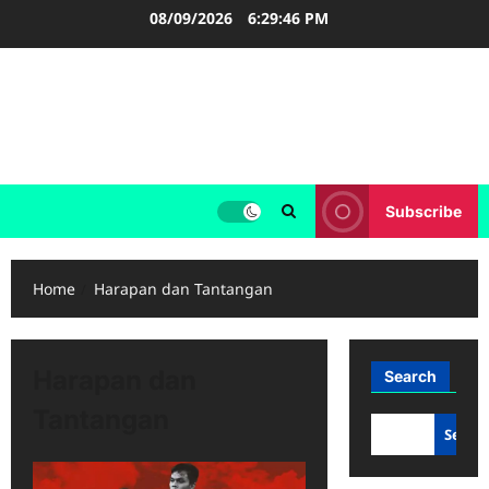
Skip
08/09/2026
6:29:47 PM
to
content
FOOTBALL BOOTS
SEPAK BOLA
Subscribe
Home
Harapan dan Tantangan
Harapan dan
Search
Tantangan
Searc