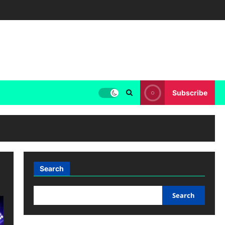
Subscribe
Search
Search