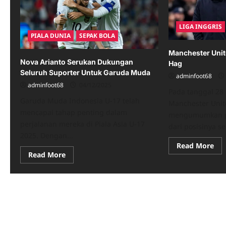
LIGA INGGRIS
PIALA DUNIA
SEPAK BOLA
Manchester Unit
Nova Arianto Serukan Dukungan
Hag
Seluruh Suporter Untuk Garuda Muda
adminfoot68
adminfoot68
04/12/2025
Pada tanggal 28
Garuda Muda Indonesia U-17 telah
Manchester Unit
mencapai tahap penting dalam
mengumumkan pe
perjalanan mereka di Piala Asia U-17
dari posisinya se
2025. Dengan...
Re
Read More
mo
Read
Read More
abo
more
Man
about
Uni
Nova
Me
Arianto
Eri
Serukan
ten
Dukungan
Ha
Seluruh
Suporter
Untuk
Garuda