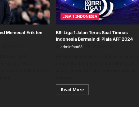
LIGA 1 INDONESIA
ed Memecat Erik ten
BRI Liga 1 Jalan Terus Saat Timnas
Indonesia Bermain di Piala AFF 2024
10/29/2024
adminfoot68
10/22/2024
 Oktober 2024,
Musim sepak bola di Indonesia semaki
ed secara resmi
bergelora dengan kegiatan BRI Liga 1
mecatan Erik ten Hag
yang sedang berlangsung bersamaan
bagai...
dengan...
ad
Read
Read More
re
more
ut
about
chester
BRI
ted
Liga
mecat
1
k
Jalan
Terus
g
Saat
Timnas
Indonesia
Bermain