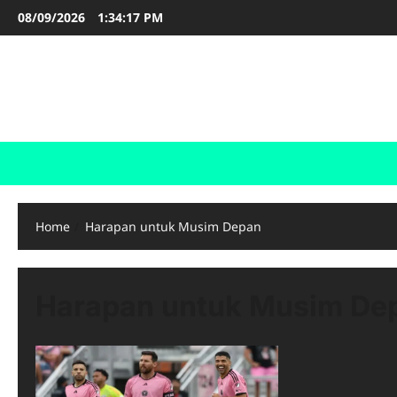
Skip
08/09/2026
1:34:18 PM
to
content
FOOTBALL BOOTS
SEPAK BOLA
Home
Harapan untuk Musim Depan
Harapan untuk Musim De