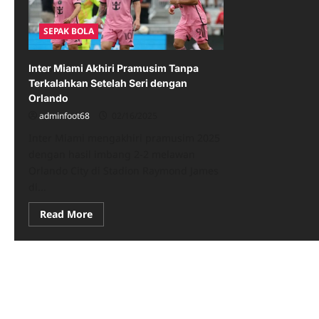
SEPAK BOLA
Inter Miami Akhiri Pramusim Tanpa
Terkalahkan Setelah Seri dengan
Orlando
adminfoot68
02/16/2025
Inter Miami mengakhiri pramusim 2025
dengan hasil imbang 2-2 melawan
Orlando City di Stadion Raymond James
di...
Read
Read More
more
about
Inter
Miami
Akhiri
Pramusim
Tanpa
Terkalahkan
Setelah
Seri