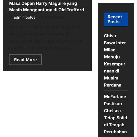
Masa Depan Harry Maguire yang
Masih Menggantung di Old Trafford
Recent
adminfoot68
01/29/2026
Posts
Menjelang akhir musim 2025/2026,
nama Harry Maguire kembali
Chivu
mencuat di lingkungan Manchester
Bawa Inter
United. Kali ini bukan karena...
Milan
Menuju
Read
Read More
more
Kesempur
about
naan di
Masa
Depan
Musim
Harry
Maguire
Perdana
yang
Masih
McFarlane
Menggantung
di
Pastikan
Old
Trafford
Chelsea
Tetap Solid
di Tengah
Perubahan