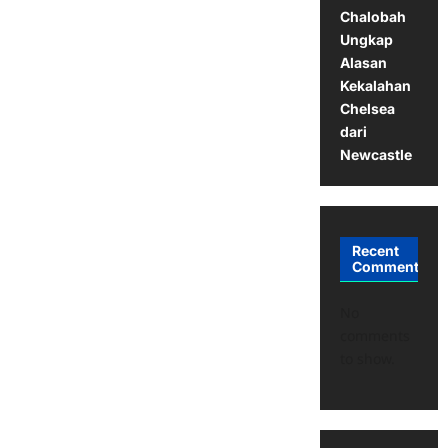
Chalobah
Ungkap
Alasan
Kekalahan
Chelsea
dari
Newcastle
Recent
Comments
No
comments
to show.