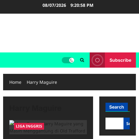
Skip
08/07/2026
9:20:58 PM
to
content
FOOTBALL BOOTS
SEPAK BOLA
Subscribe
Home
Harry Maguire
Harry Maguire
Search
Searc
LIGA INGGRIS