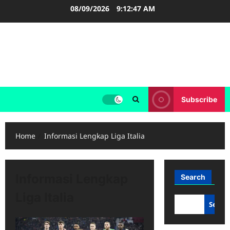
Skip
08/09/2026
9:12:48 AM
to
content
FOOTBALL BOOTS
SEPAK BOLA
Subscribe
Home
Informasi Lengkap Liga Italia
Informasi Lengkap
Search
Liga Italia
Searc