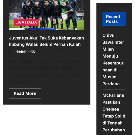
Recent
Posts
LIGA ITALIA
Chivu
Juventus Akui Tak Suka Kebanyakan
Bawa Inter
Imbang Walau Belum Pernah Kalah
Milan
adminfoot68
01/15/2025
Menuju
Hasil pertandingan Serie A, Juventus
Kesempur
akui tak suka kebanyakan imbang,
naan di
ini membuat pelatih Thiago Motta
Musim
kecewa dalam...
Perdana
Read
Read More
McFarlane
more
about
Pastikan
Juventus
Chelsea
Akui
Tak
Tetap Solid
Suka
Kebanyakan
di Tengah
Imbang
Perubahan
Walau