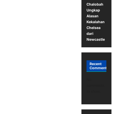
Chalobah
Ungkap
Alasan
Kekalahan
Chelsea
dari
Newcastle
Recent
Comments
No
comments
to show.