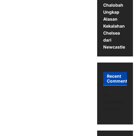
Chalobah
Ungkap
Alasan
Kekalahan
Chelsea
dari
Newcastle
Recent
Comments
No
comments
to show.