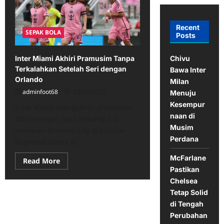
Recent
SEPAK BOLA
Posts
Chivu
Inter Miami Akhiri Pramusim Tanpa
Terkalahkan Setelah Seri dengan
Bawa Inter
Orlando
Milan
adminfoot68
02/16/2025
Menuju
Kesempur
Inter Miami mengakhiri pramusim
naan di
2025 dengan hasil imbang 2-2
Musim
melawan Orlando City di Stadion
Perdana
Raymond James di...
McFarlane
Read
Read More
more
Pastikan
about
Chelsea
Inter
Miami
Tetap Solid
Akhiri
Pramusim
di Tengah
Tanpa
Perubahan
Terkalahkan
Setelah