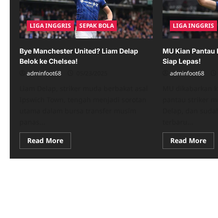
LIGA INGGRIS
SEPAK BOLA
LIGA INGGRIS
Bye Manchester United? Liam Delap
MU Kian Pantau 
Belok ke Chelsea!
Siap Lepas!
adminfoot68
05/23/2025
adminfoot68
Liam Delap, striker muda berbakat asal
MU dikabarkan k
Ipswich Town, tengah menjadi sorotan
pantau striker 
utama dalam bursa transfer musim
Delap, dan suda
panas...
terbaru...
Read
Re
Read More
Read More
more
mo
about
abo
Bye
MU
Manchester
Kia
United?
Pan
Liam
Li
Delap
Del
Belok
Ips
ke
Sia
Chelsea!
Lep