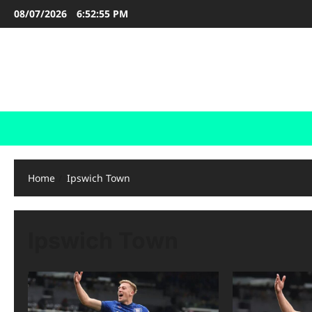
Skip
08/07/2026
6:52:55 PM
to
content
FOOTBALL BOOTS
SEPAK BOLA
Home
Ipswich Town
Ipswich Town