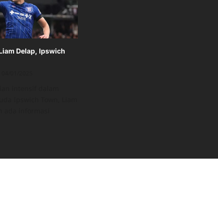
Liam Delap, Ipswich
04/01/2025
ian intensif dalam
muda Ipswich Town, Liam
h ada informasi
ad
re
ut
n
tau
am
ap,
wich
p
as!