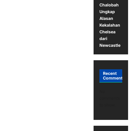
Chalobah
Ungkap
Alasan
Kekalahan
Chelsea
dari
Newcastle
Recent
Comments
No
comments
to show.