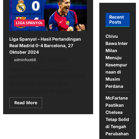
Recent
Posts
LIGA SPANYOL
Chivu
Liga Spanyol – Hasil Pertandingan
Bawa Inter
Real Madrid 0-4 Barcelona, 27
Milan
Oktober 2024
Menuju
adminfoot68
10/27/2024
Kesempur
Liga Spanyol kembali memikat
naan di
perhatian pencinta sepakbola dunia
Musim
dengan laga El Clasico yang
Perdana
berlangsung pada 27 Oktober...
McFarlane
Read
Read More
Pastikan
more
about
Chelsea
Liga
Tetap Solid
Spanyol
–
di Tengah
Hasil
Pertandingan
Perubahan
Real