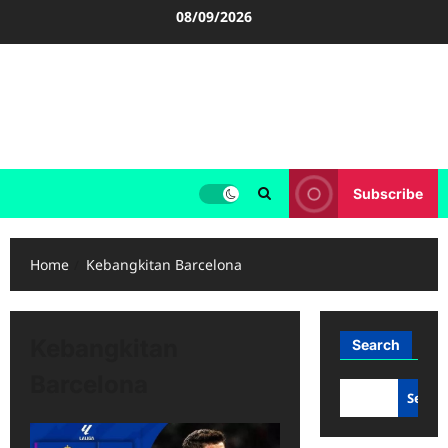
Skip
08/09/2026
to
content
FOOTBALL BOOTS
SEPAK BOLA
Subscribe
Home
Kebangkitan Barcelona
Kebangkitan
Search
Barcelona
Searc