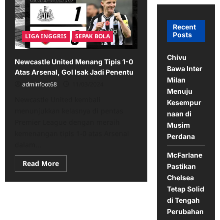
Recent
Posts
LIGA INGGRIS
SEPAK BOLA
Chivu
Newcastle United Menang Tipis 1-0
Bawa Inter
Atas Arsenal, Gol Isak Jadi Penentu
Milan
adminfoot68
11/03/2024
Menuju
Newcastle United kembali
Kesempur
menunjukkan kelasnya di pentas
naan di
Premier League dengan meraih
Musim
kemenangan tipis 1-0 atas Arsenal
Perdana
dalam...
McFarlane
Read
Read More
Pastikan
more
about
Chelsea
Newcastle
Tetap Solid
United
Menang
di Tengah
Tipis
1-
Perubahan
0