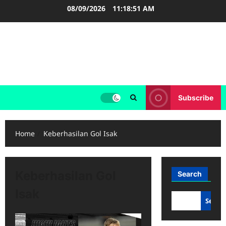
Skip
08/09/2026
11:18:51 AM
to
content
FOOTBALL BOOTS
SEPAK BOLA
Subscribe
Home
Keberhasilan Gol Isak
Keberhasilan Gol
Search
Isak
Searc