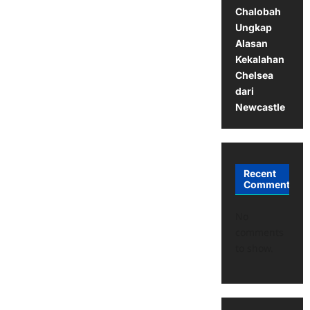
Chalobah
Ungkap
Alasan
Kekalahan
Chelsea
dari
Newcastle
Recent
Comments
No
comments
to show.