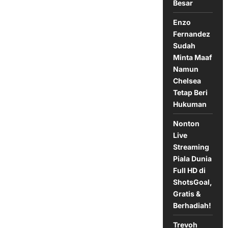
Besar
Atas
Arsenal,
Gol
Enzo
Isak
Jadi
Fernandez
Penentu
Sudah
Minta Maaf
Namun
Chelsea
Tetap Beri
Hukuman
Nonton
Live
Streaming
Piala Dunia
Full HD di
ShotsGoal,
Gratis &
Berhadiah!
Trevoh