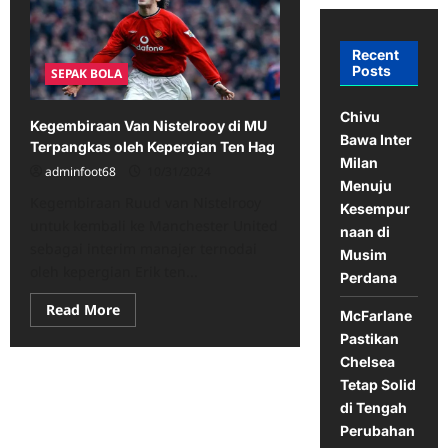
Recent
Posts
SEPAK BOLA
Chivu
Kegembiraan Van Nistelrooy di MU
Bawa Inter
Terpangkas oleh Kepergian Ten Hag
Milan
adminfoot68
10/31/2024
Menuju
Kegembiraan Ruud van Nistelrooy
Kesempur
untuk kembali ke Manchester United
naan di
sebagai interim manajer ternodai
Musim
oleh kepergian Erik ten...
Perdana
Read
Read More
McFarlane
more
about
Pastikan
Kegembiraan
Chelsea
Van
Nistelrooy
Tetap Solid
di
MU
di Tengah
Terpangkas
Perubahan
oleh