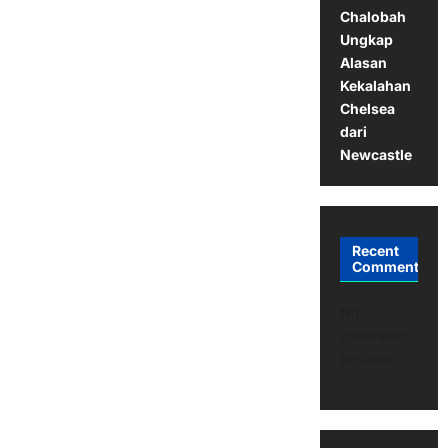
Chalobah
Ungkap
Alasan
Kekalahan
Chelsea
dari
Newcastle
Recent
Comments
No
comments
to show.