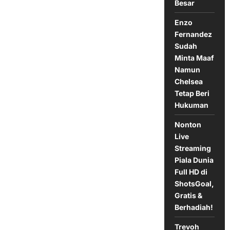
Kepergian
Besar
Ten
Hag
Enzo
Fernandez
Sudah
Minta Maaf
Namun
Chelsea
Tetap Beri
Hukuman
Nonton
Live
Streaming
Piala Dunia
Full HD di
ShotsGoal,
Gratis &
Berhadiah!
Trevoh