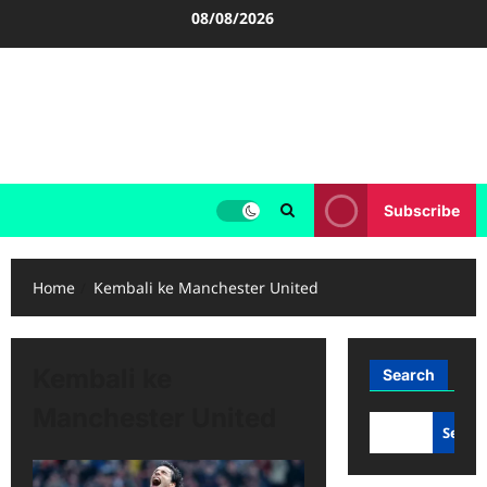
Skip
08/08/2026
to
content
FOOTBALL BOOTS
SEPAK BOLA
Subscribe
Home
Kembali ke Manchester United
Kembali ke
Search
Manchester United
Searc