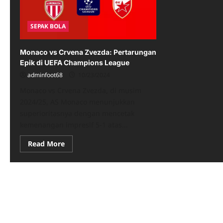
SEPAK BOLA
Monaco vs Crvena Zvezda: Pertarungan
Epik di UEFA Champions League
adminfoot68
10/23/2024
Monaco vs Crvena Zvezda, di musim
2024/25, AS Monaco menunjukkan
superioritasnya dengan mencetak
kemenangan impresif 5-1 atas...
Read
Read More
more
about
Monaco
vs
Crvena
Zvezda:
Pertarungan
Epik
di
UEFA
Champions