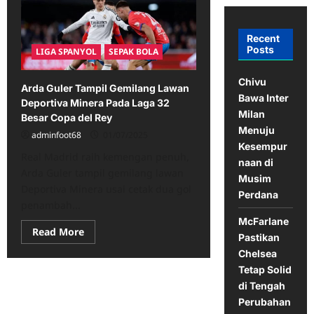
Recent
Posts
LIGA SPANYOL
SEPAK BOLA
Chivu
Arda Guler Tampil Gemilang Lawan
Bawa Inter
Deportiva Minera Pada Laga 32
Milan
Besar Copa del Rey
Menuju
adminfoot68
01/07/2025
Kesempur
Real Madrid raih kemengan penuh,
naan di
Arda Guler tampil gemilang lawan
Musim
Deportiva Minera usai cetak dua gol
Perdana
penambah...
McFarlane
Read
Read More
Pastikan
more
about
Chelsea
Arda
Tetap Solid
Guler
Tampil
di Tengah
Gemilang
Lawan
Perubahan
Deportiva