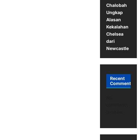
Chalobah
Ungkap
Alasan
Kekalahan
Chelsea
dari
Newcastle
Recent
Comments
No
comments
to show.