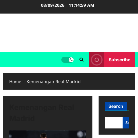
Skip
08/09/2026
11:15:00 AM
to
content
FOOTBALL BOOTS
SEPAK BOLA
Subscribe
Home
Kemenangan Real Madrid
Kemenangan Real
Search
Madrid
Searc