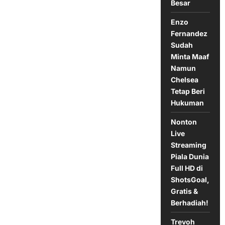
Besar
Minera
Pada
Laga
Enzo
32
Besar
Fernandez
Copa
Sudah
del
Rey
Minta Maaf
Namun
Chelsea
Tetap Beri
Hukuman
Nonton
Live
Streaming
Piala Dunia
Full HD di
ShotsGoal,
Gratis &
Berhadiah!
Trevoh