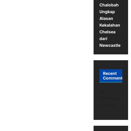
Chalobah
Ungkap
Alasan
Kekalahan
Chelsea
dari
Newcastle
Recent
Comments
No
comments
to show.