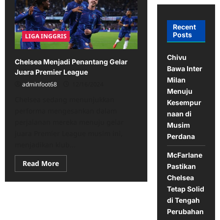
Recent
Posts
LIGA INGGRIS
Chivu
Chelsea Menjadi Penantang Gelar
Bawa Inter
Juara Premier League
Milan
adminfoot68
12/16/2024
Menuju
Chelsea sedang menunjukkan
Kesempur
performa mengesankan dalam
naan di
perjalanan mereka menuju gelar
Musim
juara Premier League musim ini,
Perdana
menjadikan klub...
McFarlane
Read
Read More
Pastikan
more
about
Chelsea
Chelsea
Tetap Solid
Menjadi
Penantang
di Tengah
Gelar
Juara
Perubahan
Premier