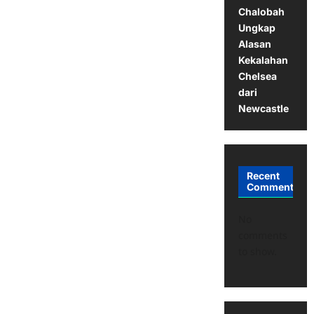
Chalobah
Ungkap
Alasan
Kekalahan
Chelsea
dari
Newcastle
Recent
Comments
No
comments
to show.