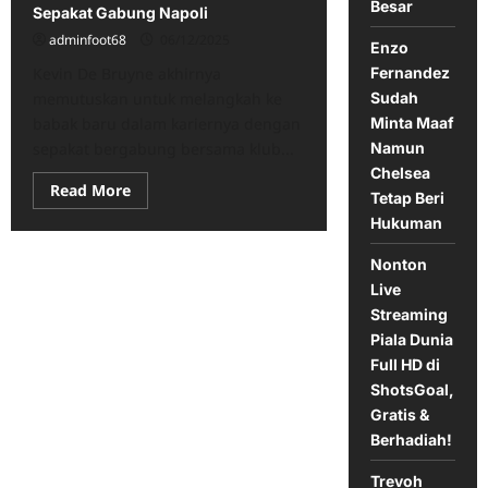
Besar
Sepakat Gabung Napoli
adminfoot68
06/12/2025
Enzo
Kevin De Bruyne akhirnya
Fernandez
memutuskan untuk melangkah ke
Sudah
babak baru dalam kariernya dengan
Minta Maaf
sepakat bergabung bersama klub...
Namun
Chelsea
Read
Read More
Tetap Beri
more
about
Hukuman
Here
We
Go!
Nonton
Kevin
Live
De
Bruyne
Streaming
Sepakat
Piala Dunia
Gabung
Napoli
Full HD di
ShotsGoal,
Gratis &
Berhadiah!
Trevoh