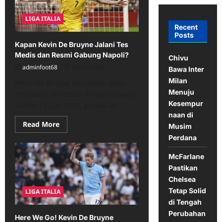
LIGA ITALIA
Recent
Posts
Kapan Kevin De Bruyne Jalani Tes
Medis dan Resmi Gabung Napoli?
Chivu
adminfoot68
06/12/2025
Bawa Inter
Milan
Kevin De Bruyne dipastikan akan
Menuju
menjalani tes medis di Naples pada
Kesempur
Kamis, 13 Juni 2025, proses ini...
naan di
Read
Read More
Musim
more
about
Perdana
Kapan
Kevin
McFarlane
De
Bruyne
Pastikan
Jalani
Tes
Chelsea
Medis
Tetap Solid
LIGA ITALIA
dan
Resmi
di Tengah
Gabung
Perubahan
Napoli?
Here We Go! Kevin De Bruyne