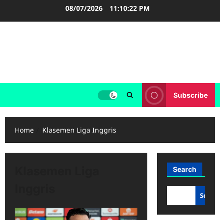
Skip
08/07/2026
11:10:22 PM
to
content
FOOTBALL BOOTS
SEPAK BOLA
Subscribe
Home
Klasemen Liga Inggris
Klasemen Liga
Search
Inggris
Searc