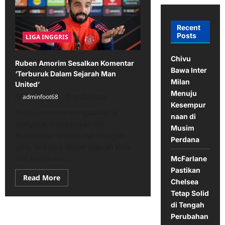
Recent
Posts
LIGA INGGRIS
Chivu
Ruben Amorim Sesalkan Komentar
Bawa Inter
‘Terburuk Dalam Sejarah Man
Milan
United’
Menuju
adminfoot68
01/23/2025
Kesempur
Ruben Amorim mengatakan ia
naan di
menyesal mengatakan tim
Musim
Manchester United-nya mungkin
Perdana
yang terburuk dalam sejarah klub
dan bersikeras...
McFarlane
Pastikan
Read
Read More
Chelsea
more
about
Tetap Solid
Ruben
di Tengah
Amorim
Sesalkan
Perubahan
Komentar