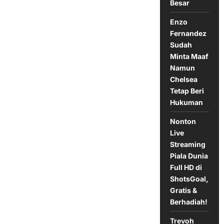
‘Terburuk
Besar
Dalam
Sejarah
Enzo
Man
United’
Fernandez
Sudah
Minta Maaf
Namun
Chelsea
Tetap Beri
Hukuman
Nonton
Live
Streaming
Piala Dunia
Full HD di
ShotsGoal,
Gratis &
Berhadiah!
Trevoh