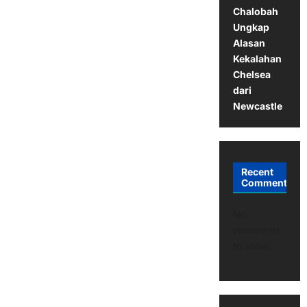
Chalobah
Ungkap
Alasan
Kekalahan
Chelsea
dari
Newcastle
Recent
Comments
No
comments
to show.