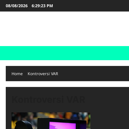
Skip
08/08/2026
6:29:23 PM
to
content
FOOTBALL BOOTS
SEPAK BOLA
Home
Kontroversi VAR
Kontroversi VAR