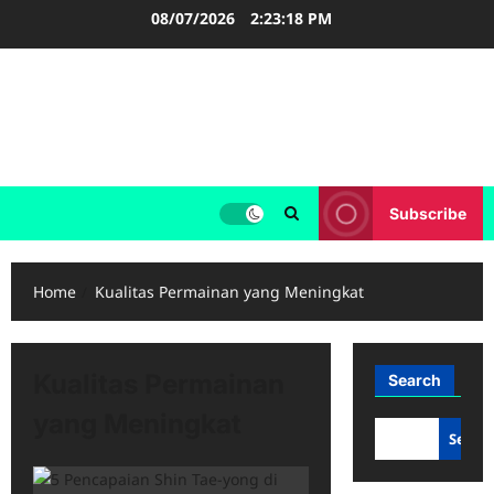
Skip
08/07/2026
2:23:18 PM
to
content
FOOTBALL BOOTS
SEPAK BOLA
Subscribe
Home
Kualitas Permainan yang Meningkat
Kualitas Permainan
Search
yang Meningkat
Searc