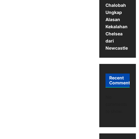
Chalobah
Ungkap
Alasan
Kekalahan
Chelsea
dari
Newcastle
Recent
Comments
No
comments
to show.