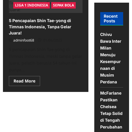
LIGA 1 INDONESIA
SEPAK BOLA
Recent
5 Pencapaian Shin Tae-yong di
Posts
Timnas Indonesia, Tanpa Gelar
Juara!
Chivu
adminfoot68
01/06/2025
Bawa Inter
Milan
5 pencapaian Shin Tae-yong di
Menuju
Timnas Indonesia, meski tanpa gelar
Kesempur
juara, pelatih berusia 54 tahun ini
naan di
punya...
Musim
Read
Read More
Perdana
more
about
5
McFarlane
Pencapaian
Pastikan
Shin
Tae-
Chelsea
yong
Tetap Solid
di
Timnas
di Tengah
Indonesia,
Tanpa
Perubahan
Gelar