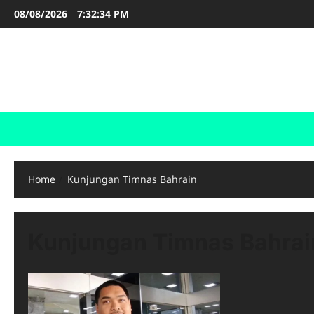
Skip
08/08/2026
7:32:34 PM
to
content
FOOTBALL BOOTS
SEPAK BOLA
Home
Kunjungan Timnas Bahrain
Kunjungan Timnas Bahrai