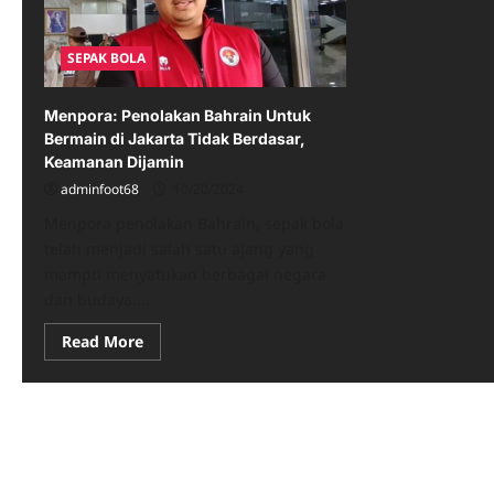
SEPAK BOLA
Menpora: Penolakan Bahrain Untuk
Bermain di Jakarta Tidak Berdasar,
Keamanan Dijamin
adminfoot68
10/20/2024
Menpora penolakan Bahrain, sepak bola
telah menjadi salah satu ajang yang
mampu menyatukan berbagai negara
dan budaya....
Read
Read More
more
about
Menpora:
Penolakan
Bahrain
Untuk
Bermain
di
Jakarta