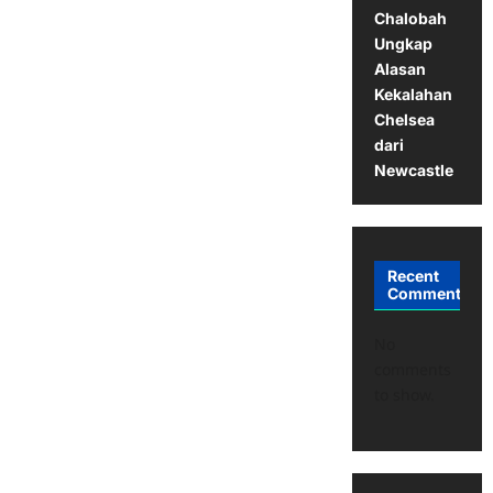
Chalobah
Ungkap
Alasan
Kekalahan
Chelsea
dari
Newcastle
Recent
Comments
No
comments
to show.