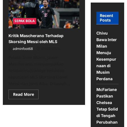
Recent
Posts
SEPAK BOLA
Chivu
Kritik Mascherano Terhadap
Bawa Inter
Skorsing Messi oleh MLS
Milan
adminfoot68
07/28/2025
Menuju
Pelatih Inter Miami, Javier
Kesempur
Mascherano, menyampaikan
naan di
ketidaksetujuannya terhadap
Musim
keputusan MLS skorsing Lionel
Perdana
Messi dan Jordi Alba. Dibawah...
McFarlane
Read
Read More
Pastikan
more
about
Chelsea
Kritik
Tetap Solid
Mascherano
Terhadap
di Tengah
Skorsing
Messi
Perubahan
oleh