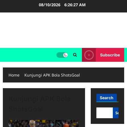
Skip
08/10/2026
6:26:27 AM
to
content
FOOTBALL BOOTS
SEPAK BOLA
Subscribe
Home
Kunjungi APK Bola ShotsGoal
Kunjungi APK Bola
Search
ShotsGoal
Searc