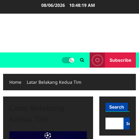
Skip
08/06/2026
10:48:20 AM
to
content
FOOTBALL BOOTS
SEPAK BOLA
Subscribe
Home
Latar Belakang Kedua Tim
Latar Belakang
Search
Kedua Tim
Searc