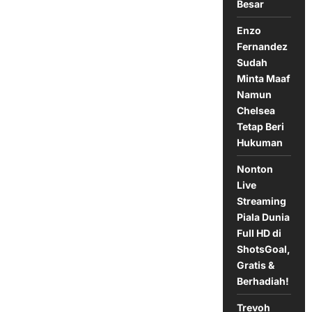
di
Besar
Liga
Champions!
Enzo
Fernandez
Sudah
Minta Maaf
Namun
Chelsea
Tetap Beri
Hukuman
Nonton
Live
Streaming
Piala Dunia
Full HD di
ShotsGoal,
Gratis &
Berhadiah!
Trevoh