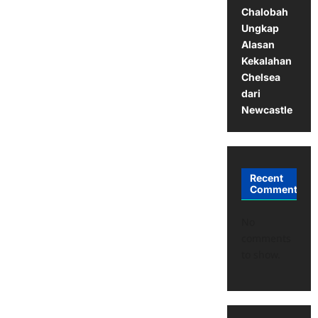
Chalobah
Ungkap
Alasan
Kekalahan
Chelsea
dari
Newcastle
Recent
Comments
No
comments
to show.