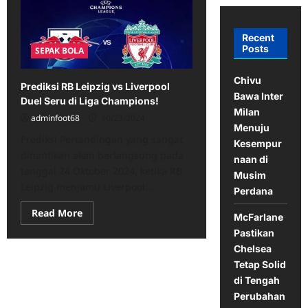
Recent
Posts
SEPAK BOLA
Chivu
Prediksi RB Leipzig vs Liverpool
Bawa Inter
Duel Seru di Liga Champions!
Milan
adminfoot68
10/23/2024
Menuju
Prediksi Pertandingan yang sangat
Kesempur
dinantikan akan berlangsung pada
naan di
tanggal 24 Oktober 2024, ketika RB
Musim
Leipzig menjamu Liverpool...
Perdana
Read
Read More
McFarlane
more
about
Pastikan
Prediksi
Chelsea
RB
Leipzig
Tetap Solid
vs
Liverpool
di Tengah
Duel
Perubahan
Seru