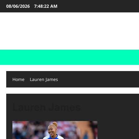
Skip
08/06/2026
7:48:22 AM
to
content
FOOTBALL BOOTS
SEPAK BOLA
Home
Lauren James
Lauren James