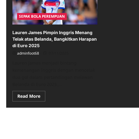
SEPAK BOLA PEREMPUAN
Lauren James Pimpin Inggris Menang
Telak atas Belanda, Bangkitkan Harapan
di Euro 2025
adminfoot68
07/11/2025
Lauren James menjadi bintang
kemenangan Inggris dengan mencetak
dua gol dalam pertandingan melawan
Belanda di Euro 2025....
Read
Read More
more
about
Lauren
James
Pimpin
Inggris
Menang
Telak
atas