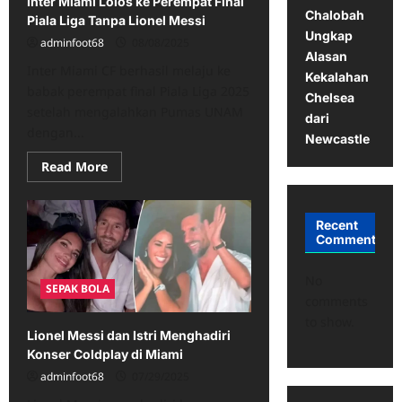
Inter Miami Lolos ke Perempat Final
Hingga
Chalobah
2028
Piala Liga Tanpa Lionel Messi
Ungkap
adminfoot68
08/08/2025
Alasan
Inter Miami CF berhasil melaju ke
Kekalahan
babak perempat final Piala Liga 2025
Chelsea
setelah mengalahkan Pumas UNAM
dari
dengan...
Newcastle
Read
Read More
more
about
Inter
Miami
Recent
Lolos
Comments
ke
Perempat
Final
Piala
No
SEPAK BOLA
Liga
comments
Tanpa
Lionel
to show.
Messi
Lionel Messi dan Istri Menghadiri
Konser Coldplay di Miami
adminfoot68
07/29/2025