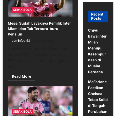
SEPAK BOLA
Recent
Posts
Messi Sudah Layaknya Pemilik Inter
Miami dan Tak Terburu-buru
Chivu
Pensiun
Bawa Inter
adminfoot68
01/31/2026
Milan
Menuju
Lionel Messi pindah ke Miami pada
Kesempur
tahun 2023 setelah kontraknya di
naan di
PSG habis. Ajakan datang langsung
Musim
dari...
Perdana
Read
Read More
more
McFarlane
about
Messi
Pastikan
Sudah
Chelsea
Layaknya
Pemilik
Tetap Solid
Inter
Miami
di Tengah
dan
SEPAK BOLA
Perubahan
Tak
Terburu-