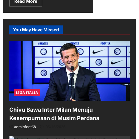
Read
Read More
more
about
Luis
Enrique:
PSG
Harus
You May Have Missed
Waspada
Hadapi
Lionel
Messi
dan
Inter
Miami
LIGA ITALIA
Chivu Bawa Inter Milan Menuju
Kesempurnaan di Musim Perdana
adminfoot68
05/16/2026