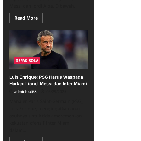
Messi dan Jordi Alba. Dibawah...
Read
Read More
more
about
Kritik
Mascherano
Terhadap
Skorsing
Messi
oleh
MLS
SEPAK BOLA
Luis Enrique: PSG Harus Waspada
Hadapi Lionel Messi dan Inter Miami
adminfoot68
06/29/2025
Manajer Paris Saint-Germain (PSG),
Luis Enrique, mengingatkan anak
asuhnya untuk tidak meremehkan
kekuatan ofensif Inter Miami
dalam...