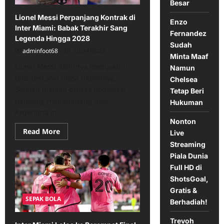
Besar
buru
Pensiun
Lionel Messi Perpanjang Kontrak di
Enzo
Inter Miami: Babak Terakhir Sang
Fernandez
Legenda Hingga 2028
Sudah
adminfoot68
10/24/2025
Minta Maaf
Lionel Messi akhirnya mengakhiri
Namun
teka-teki soal masa depannya.
Chelsea
Setelah melalui proses negosiasi
Tetap Beri
panjang, megabintang asal
Hukuman
Argentina ini...
Nonton
Read
Read More
Live
more
about
Streaming
Lionel
Piala Dunia
Messi
Perpanjang
Full HD di
Kontrak
ShotsGoal,
di
Inter
Gratis &
Miami:
SEPAK BOLA
Babak
Berhadiah!
Terakhir
Sang
Trevoh
Legenda