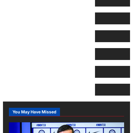
You May Have Missed