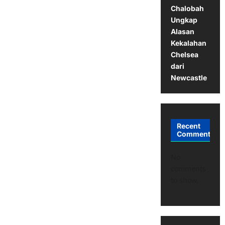
Chalobah
Ungkap
Alasan
Kekalahan
Chelsea
dari
Newcastle
Recent
Comments
No
comments
to show.