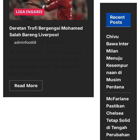
LIGA INGGRIS
Recent
Posts
Deretan Trofi Bergengsi Mohamed
Salah Bareng Liverpool
Chivu
adminfoot68
08/20/2025
Bawa Inter
Milan
Mohamed Salah, sejak bergabung
Menuju
dengan Liverpool pada tahun 2017,
Kesempur
telah menjadi salah satu pemain
naan di
paling ikonik di...
Musim
Read
Read More
Perdana
more
about
Deretan
McFarlane
Trofi
Pastikan
Bergengsi
Mohamed
Chelsea
Salah
Bareng
Tetap Solid
Liverpool
di Tengah
Perubahan