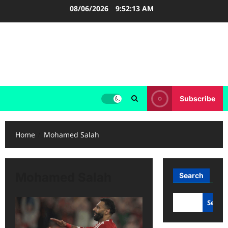
Skip
08/06/2026
9:52:13 AM
to
content
FOOTBALL BOOTS
SEPAK BOLA
Subscribe
Home
Mohamed Salah
Mohamed Salah
Search
Searc