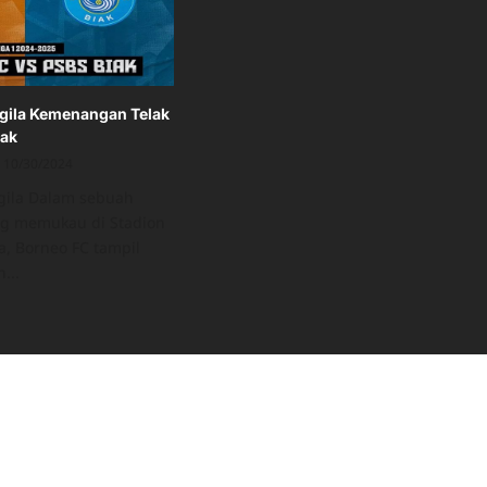
gila Kemenangan Telak
iak
10/30/2024
gila Dalam sebuah
ng memukau di Stadion
a, Borneo FC tampil
...
ad
re
ut
rneo
ggila
menangan
ak
s
BS