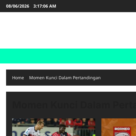
Skip
08/06/2026
3:17:06 AM
to
content
FOOTBALL BOOTS
SEPAK BOLA
Home
Momen Kunci Dalam Pertandingan
Momen Kunci Dalam Pert