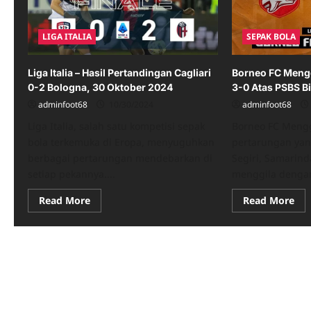
LIGA ITALIA
SEPAK BOLA
Liga Italia – Hasil Pertandingan Cagliari
Borneo FC Meng
0-2 Bologna, 30 Oktober 2024
3-0 Atas PSBS B
adminfoot68
10/30/2024
adminfoot68
Liga Italia, salah satu kompetisi sepak
Borneo FC Meng
bola terkemuka di Eropa, menyuguhkan
pertarungan ya
berbagai pertarungan mendebarkan di
Segiri, Samarind
setiap pekannya....
menggila dengan
Read
Re
Read More
Read More
more
mo
about
abo
Liga
Bo
Italia
FC
–
Men
Hasil
Ke
Pertandingan
Tel
Cagliari
3-
0-
0
2
Ata
Bologna,
PS