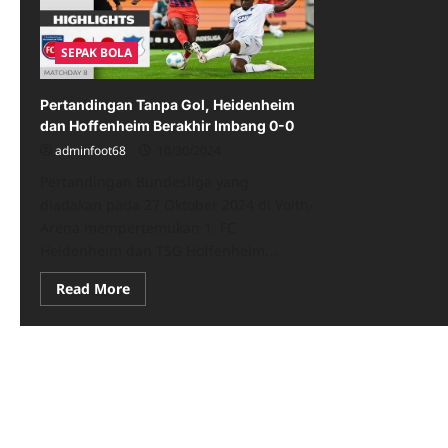
SEPAK BOLA
Pertandingan Tanpa Gol, Heidenheim
dan Hoffenheim Berakhir Imbang 0-0
adminfoot68
10/30/2024
Pertandingan Bundesliga yang
diadakan pada 27 Oktober 2024 di Voith-
Arena mempertemukan 1. FC
Heidenheim dan TSG Hoffenheim...
Read
Read More
more
about
Pertandingan
Tanpa
Gol,
Heidenheim
dan
Hoffenheim
Berakhir
Imbang
0-