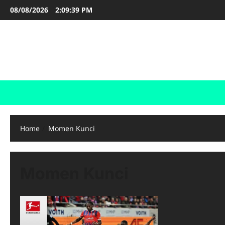
Skip
08/08/2026
2:09:40 PM
to
content
FOOTBALL BOOTS
SEPAK BOLA
Home
Momen Kunci
Momen Kunci