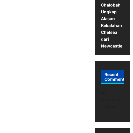
Chalobah
Ungkap
Alasan
Kekalahan
Chelsea
dari
Newcastle
Recent
Comments
No
comments
to show.