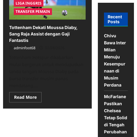
LIGA INGGRIS
TRANSFER PEMAIN
Recent
Posts
Tottenham Dekati Moussa Diaby,
Sang Raja Assist dengan Gaji
Chivu
Fantastis
Bawa Inter
adminfoot68
02/28/2026
Milan
Menuju
Tottenham Hotspur dikabarkan
Kesempur
mulai bergerak untuk mendapatkan
naan di
tanda tangan Moussa Diaby pada
Musim
bursa transfer musim panas
Perdana
mendatang....
McFarlane
Read
Read More
more
Pastikan
about
Tottenham
Chelsea
Dekati
Tetap Solid
Moussa
Diaby,
di Tengah
Sang
Raja
Perubahan
Assist