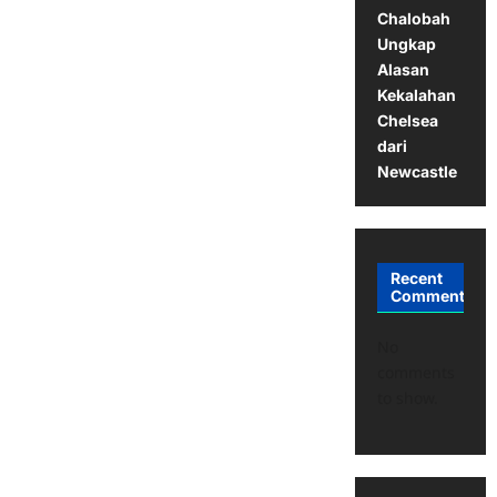
Chalobah
Ungkap
Alasan
Kekalahan
Chelsea
dari
Newcastle
Recent
Comments
No
comments
to show.