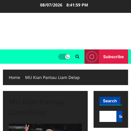
Skip
08/07/2026
8:42:00 PM
to
content
FOOTBALL BOOTS
SEPAK BOLA
Subscribe
Home
MU Kian Pantau Liam Delap
MU Kian Pantau
Search
Liam Delap
Searc