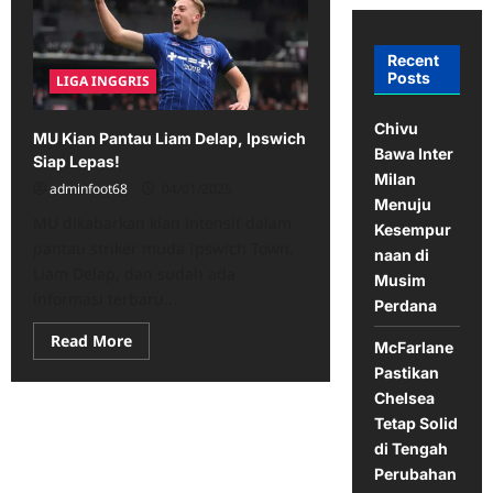
Recent
Posts
LIGA INGGRIS
Chivu
MU Kian Pantau Liam Delap, Ipswich
Bawa Inter
Siap Lepas!
Milan
adminfoot68
04/01/2025
Menuju
MU dikabarkan kian intensif dalam
Kesempur
pantau striker muda Ipswich Town,
naan di
Liam Delap, dan sudah ada
Musim
informasi terbaru...
Perdana
Read
Read More
McFarlane
more
about
Pastikan
MU
Chelsea
Kian
Pantau
Tetap Solid
Liam
Delap,
di Tengah
Ipswich
Perubahan
Siap