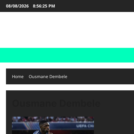
Skip
08/08/2026
8:56:25 PM
to
content
FOOTBALL BOOTS
SEPAK BOLA
Home
Ousmane Dembele
Ousmane Dembele