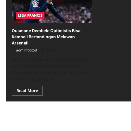
LIGA PRANCIS
Ousmane Dembele Optimistis Bisa
Kembali Bertandingan Melawan
Arsenal!
adminfoot68
05/03/2025
Ousmane Dembele, penyerang andalan
Paris Saint-Germain (PSG), optimistis
dapat kembali bermain pada leg kedua
babak semifinal Liga...
Read
Read More
more
about
Ousmane
Dembele
Optimistis
Bisa
Kembali
Bertandingan
Melawan