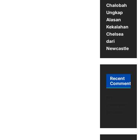
Chalobah
Ungkap
Alasan
Kekalahan
Chelsea
dari
Newcastle
Recent
Comments
No
comments
to show.