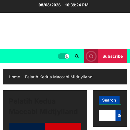
Skip
08/08/2026
10:39:24 PM
to
content
FOOTBALL BOOTS
SEPAK BOLA
Subscribe
Home
Pelatih Kedua Maccabi Midtjylland
Pelatih Kedua
Search
Maccabi Midtjylland
Searc