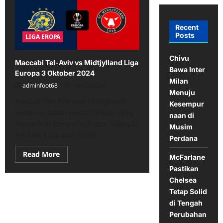
Recent
Posts
LIGA EROPA
Chivu
Maccabi Tel-Aviv vs Midtjylland Liga
Bawa Inter
Europa 3 Oktober 2024
Milan
adminfoot68
10/23/2024
Menuju
Maccabi Tel-Aviv dan Midtjylland
Kesempur
bertemu dalam pertandingan yang
naan di
menarik di kompetisi Eropa. Maccabi
Musim
Tel-Aviv, klub asal Israel...
Perdana
Read
Read More
McFarlane
more
about
Pastikan
Maccabi
Chelsea
Tel-
Aviv
Tetap Solid
vs
Midtjylland
di Tengah
Liga
Perubahan
Europa