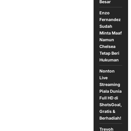
Besar
Gelar
Top
Skor
Enzo
Liga
Inggris
Fernandez
Sepanjang
Sudah
Masa
Minta Maaf
Namun
Chelsea
Tetap Beri
Hukuman
Nonton
Live
Streaming
Piala Dunia
Full HD di
ShotsGoal,
Gratis &
Berhadiah!
Trevoh