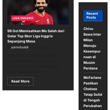
Recent
Posts
LIGA INGGRIS
Chivu
99 Gol Memisahkan Mo Salah dari
Bawa Inter
Gelar Top Skor Liga Inggris
Milan
Sepanjang Masa
Menuju
adminfoot68
10/23/2024
Kesempur
Mohamed Salah sang raja Mesir
naan di
yang kini menjadi salah satu
Musim
bintang terbesar di Liga Inggris,
Perdana
telah menorehkan...
McFarlane
Read
Read More
Pastikan
more
about
Chelsea
99
Tetap Solid
Gol
Memisahkan
di Tengah
Mo
Salah
Perubahan
dari