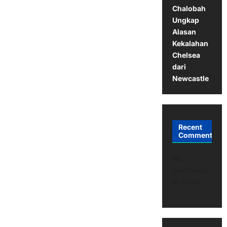
Chalobah
Ungkap
Alasan
Kekalahan
Chelsea
dari
Newcastle
Recent
Comments
No
comments
to show.