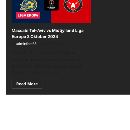
LIGA EROPA
Maccabi Tel-Aviv vs Midtjylland Liga
Europa 3 Oktober 2024
adminfoot68
10/23/2024
Maccabi Tel-Aviv dan Midtjylland
bertemu dalam pertandingan yang
menarik di kompetisi Eropa. Maccabi
Tel-Aviv, klub asal Israel...
Read
Read More
more
about
Maccabi
Tel-
Aviv
vs
Midtjylland
Liga
Europa
3
Oktober