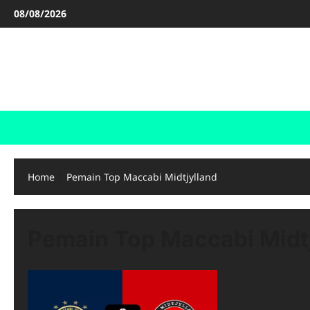
Skip
08/08/2026
to
content
FOOTBALL BOOTS
SEPAK BOLA
Home
Pemain Top Maccabi Midtjylland
Pemain Top Maccabi Midt