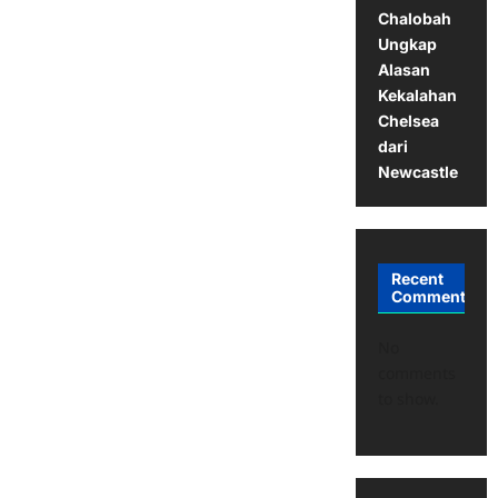
Chalobah
Ungkap
Alasan
Kekalahan
Chelsea
dari
Newcastle
Recent
Comments
No
comments
to show.