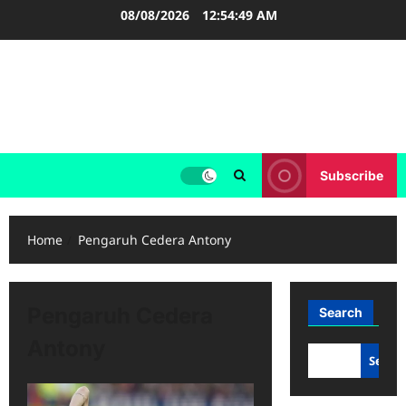
Skip
08/08/2026
12:54:49 AM
to
content
FOOTBALL BOOTS
SEPAK BOLA
Subscribe
Home
Pengaruh Cedera Antony
Pengaruh Cedera
Search
Antony
Searc