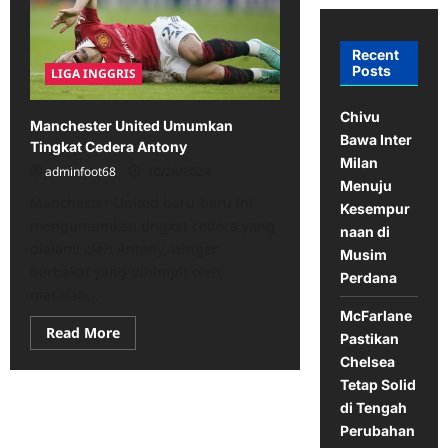
Recent
Posts
LIGA INGGRIS
Chivu
Manchester United Umumkan
Bawa Inter
Tingkat Cedera Antony
Milan
adminfoot68
10/28/2024
Menuju
Manchester United baru-baru ini
Kesempur
mengumumkan tingkat cedera yang
naan di
dialami oleh Antony, winger
Musim
berbakat yang dihimpit oleh
Perdana
masalah...
McFarlane
Read
Read More
Pastikan
more
about
Chelsea
Manchester
Tetap Solid
United
Umumkan
di Tengah
Tingkat
Cedera
Perubahan
Antony