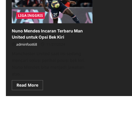
LIGA INGGRIS
Nuno Mendes Incaran Terbaru Man
United untuk Opsi Bek Kiri
adminfoot68
11/27/2024
​Manchester United saat ini sedang
mencari solusi perihal posisi bek kiri.
Nuno Mendes bisa menjadi jawaban
atas...
Read
Read More
more
about
Nuno
Mendes
Incaran
Terbaru
Man
United
untuk
Opsi
Bek