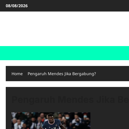
Skip
08/08/2026
to
content
FOOTBALL BOOTS
SEPAK BOLA
Home
Pengaruh Mendes Jika Bergabung?
Pengaruh Mendes Jika B