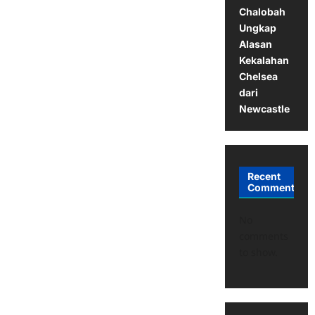
Chalobah
Ungkap
Alasan
Kekalahan
Chelsea
dari
Newcastle
Recent
Comments
No
comments
to show.