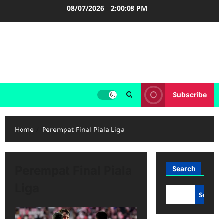
Skip
08/07/2026
2:00:08 PM
to
content
FOOTBALL BOOTS
SEPAK BOLA
Subscribe
Home
Perempat Final Piala Liga
Perempat Final Piala
Search
Liga
Searc