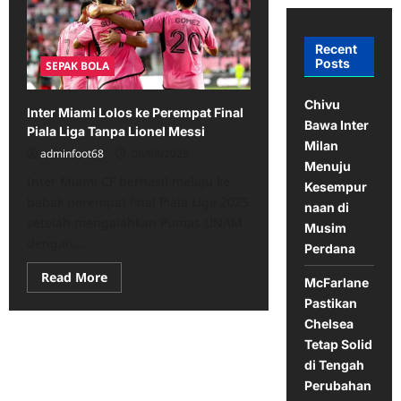
Recent
Posts
SEPAK BOLA
Chivu
Inter Miami Lolos ke Perempat Final
Bawa Inter
Piala Liga Tanpa Lionel Messi
Milan
adminfoot68
08/08/2025
Menuju
Inter Miami CF berhasil melaju ke
Kesempur
babak perempat final Piala Liga 2025
naan di
setelah mengalahkan Pumas UNAM
Musim
dengan...
Perdana
Read
Read More
McFarlane
more
about
Pastikan
Inter
Chelsea
Miami
Lolos
Tetap Solid
ke
Perempat
di Tengah
Final
Perubahan
Piala