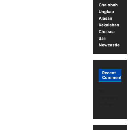
Chalobah
Ungkap
Alasan
Kekalahan
Chelsea
dari
Newcastle
Recent
Comments
No
comments
to show.