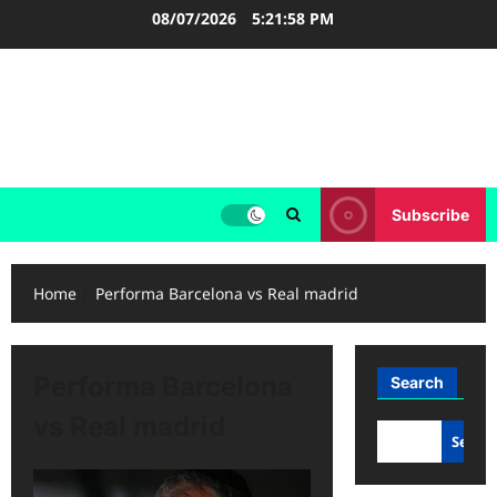
Skip
08/07/2026
5:21:59 PM
to
content
FOOTBALL BOOTS
SEPAK BOLA
Subscribe
Home
Performa Barcelona vs Real madrid
Performa Barcelona
Search
vs Real madrid
Searc