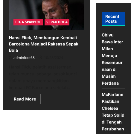
Recent
Posts
LIGA SPANYOL
SEPAK BOLA
Chivu
Hansi Flick, Membangun Kembali
Bawa Inter
Barcelona Menjadi Raksasa Sepak
Milan
Bola
Menuju
adminfoot68
10/28/2024
Kesempur
Hansi Flick, pelatih asal Jerman,
naan di
telah muncul sebagai sosok kunci
Musim
dalam upaya membangkitkan
Perdana
kembali FC Barcelona setelah...
McFarlane
Read
Read More
Pastikan
more
about
Chelsea
Hansi
Tetap Solid
Flick,
Membangun
di Tengah
Kembali
Barcelona
Perubahan
Menjadi