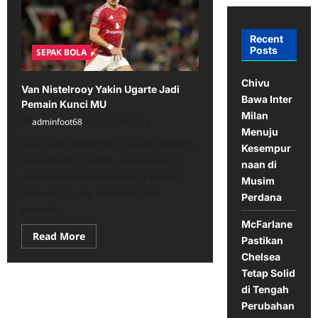
Recent
Posts
SEPAK BOLA
Chivu
Van Nistelrooy Yakin Ugarte Jadi
Bawa Inter
Pemain Kunci MU
Milan
adminfoot68
11/04/2024
Menuju
Ruud van Nistelrooy, pelatih interim
Kesempur
Manchester United, baru-baru ini
naan di
menyatakan keyakinannya bahwa
Musim
Manuel Ugarte akan menjadi
Perdana
pemain...
McFarlane
Read
Read More
Pastikan
more
about
Chelsea
Van
Tetap Solid
Nistelrooy
Yakin
di Tengah
Ugarte
Jadi
Perubahan
Pemain