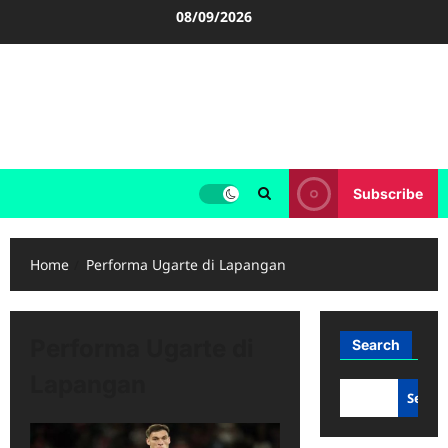
Skip
08/09/2026
to
content
FOOTBALL BOOTS
SEPAK BOLA
Subscribe
Home
Performa Ugarte di Lapangan
Performa Ugarte di
Search
Lapangan
Searc