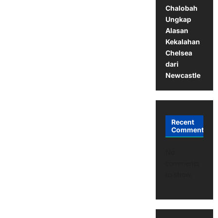
Chalobah
Ungkap
Alasan
Kekalahan
Chelsea
dari
Newcastle
Recent
Comments
No
comments
to show.