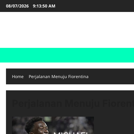
Skip
08/07/2026
9:13:50 AM
to
content
FOOTBALL BOOTS
SEPAK BOLA
Home
Perjalanan Menuju Fiorentina
Perjalanan Menuju Fioren