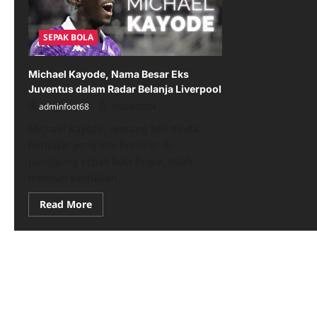
SEPAK BOLA
Michael Kayode, Nama Besar Eks
Juventus dalam Radar Belanja Liverpool
adminfoot68
10/23/2024
Michael Kayode, seorang bek muda
berbakat yang kini bersinar di
panggung sepak bola Eropa, telah
mencuri perhatian...
Read
Read More
more
about
Michael
Kayode,
Nama
Besar
Eks
Juventus
dalam
Radar
Belanja