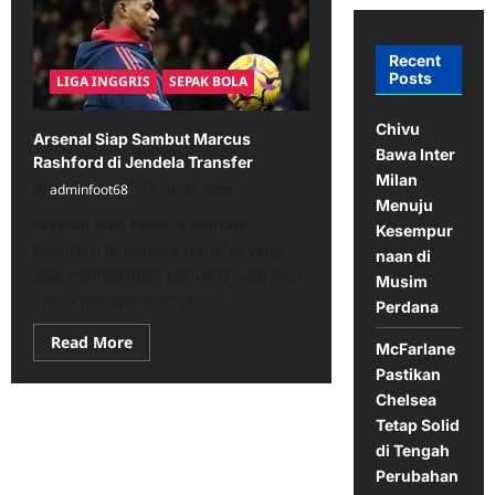
Recent
Posts
LIGA INGGRIS
SEPAK BOLA
Chivu
Arsenal Siap Sambut Marcus
Bawa Inter
Rashford di Jendela Transfer
Milan
adminfoot68
01/21/2025
Menuju
Arsenal siap sambut Marcus
Kesempur
Rashford di jendela transfer yang
naan di
siap memberikan peluang bagi klub
Musim
untuk memperkuat skuad...
Perdana
Read
Read More
McFarlane
more
about
Pastikan
Arsenal
Chelsea
Siap
Sambut
Tetap Solid
Marcus
Rashford
di Tengah
di
Perubahan
Jendela