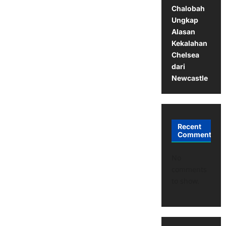
Chalobah
Ungkap
Alasan
Kekalahan
Chelsea
dari
Newcastle
Recent
Comments
No
comments
to show.