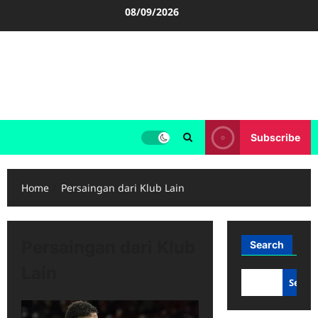
Skip
08/09/2026
to
content
FOOTBALL BOOTS
SEPAK BOLA
Subscribe
Home
Persaingan dari Klub Lain
Persaingan dari Klub
Search
Lain
Searc