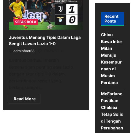
Recent
Posts
SEPAK BOLA
Chivu
Juventus Menang Tipis Dalam Laga
Bawa Inter
Sengit Lawan Lazio 1-0
Milan
adminfoot68
10/23/2024
Menuju
Juventus berhasil meraih
Kesempur
kemenangan penting atas Lazio
naan di
dengan skor tipis 1-0 dalam
Musim
pertandingan sengit yang
Perdana
berlangsung di...
McFarlane
Read
Read More
Pastikan
more
about
Chelsea
Juventus
Tetap Solid
Menang
Tipis
di Tengah
Dalam
Laga
Perubahan
Sengit