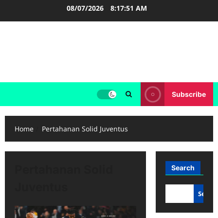
Skip
08/07/2026
8:17:51 AM
to
content
FOOTBALL BOOTS
SEPAK BOLA
Subscribe
Home
Pertahanan Solid Juventus
Pertahanan Solid
Search
Juventus
Searc