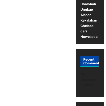
Chalobah
Ungkap
Alasan
Kekalahan
Chelsea
dari
Newcastle
Recent
Comments
No
comments
to show.