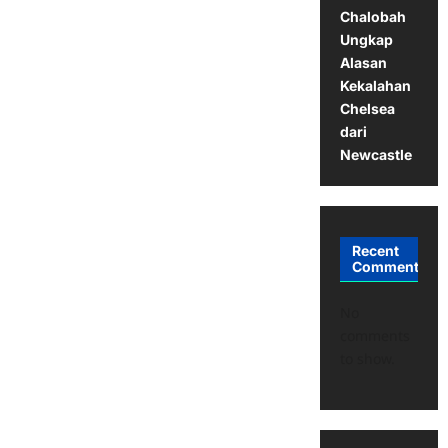
Chalobah
Ungkap
Alasan
Kekalahan
Chelsea
dari
Newcastle
Recent
Comments
No
comments
to show.