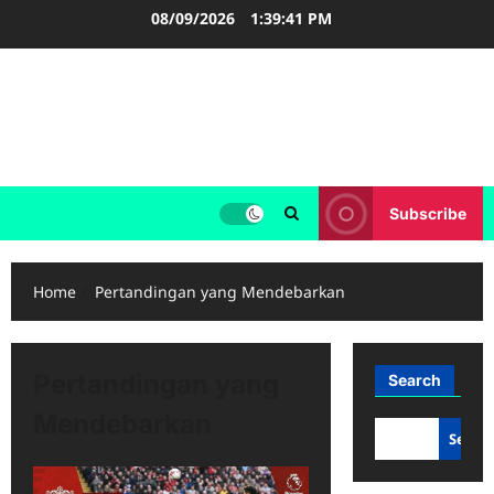
Skip
08/09/2026
1:39:42 PM
to
content
FOOTBALL BOOTS
SEPAK BOLA
Subscribe
Home
Pertandingan yang Mendebarkan
Pertandingan yang
Search
Mendebarkan
Searc