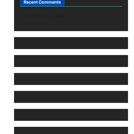
Recent Comments
No comments to show.