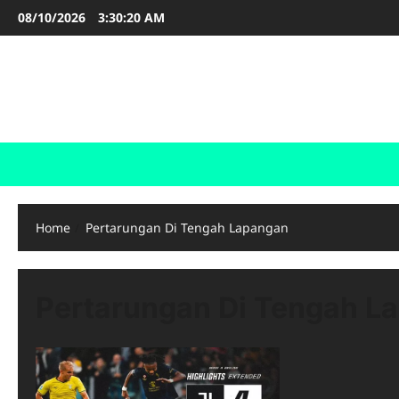
Skip
08/10/2026
3:30:20 AM
to
content
FOOTBALL BOOTS
SEPAK BOLA
Home
Pertarungan Di Tengah Lapangan
Pertarungan Di Tengah L