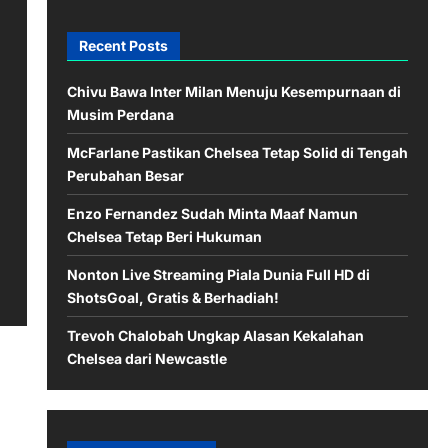
Recent Posts
Chivu Bawa Inter Milan Menuju Kesempurnaan di
Musim Perdana
McFarlane Pastikan Chelsea Tetap Solid di Tengah
Perubahan Besar
Enzo Fernandez Sudah Minta Maaf Namun
Chelsea Tetap Beri Hukuman
Nonton Live Streaming Piala Dunia Full HD di
ShotsGoal, Gratis & Berhadiah!
Trevoh Chalobah Ungkap Alasan Kekalahan
Chelsea dari Newcastle