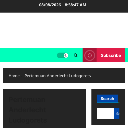
Skip
08/08/2026
8:58:47 AM
to
content
FOOTBALL BOOTS
SEPAK BOLA
Subscribe
Home
Pertemuan Anderlecht Ludogorets
Pertemuan
Search
Anderlecht
Searc
Ludogorets