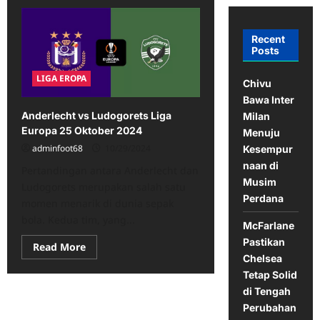
Recent
Posts
LIGA EROPA
Chivu
Bawa Inter
Anderlecht vs Ludogorets Liga
Milan
Europa 25 Oktober 2024
Menuju
adminfoot68
10/29/2024
Kesempur
naan di
Pertandingan antara Anderlecht dan
Musim
Ludogorets merupakan salah satu
Perdana
momen menarik di dunia sepak
bola. Kedua tim, yang...
McFarlane
Pastikan
Read
Read More
more
Chelsea
about
Tetap Solid
Anderlecht
vs
di Tengah
Ludogorets
Liga
Perubahan
Europa