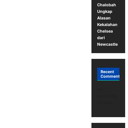
Chalobah
Ungkap
Alasan
Kekalahan
Chelsea
dari
Newcastle
Recent
Comments
No
comments
to show.