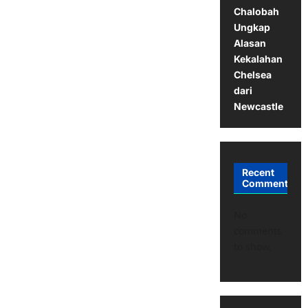
Chalobah
Ungkap
Alasan
Kekalahan
Chelsea
dari
Newcastle
Recent
Comments
No
comments
to show.