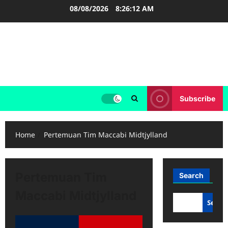
Skip
08/08/2026
8:26:13 AM
to
content
FOOTBALL BOOTS
SEPAK BOLA
Subscribe
Home
Pertemuan Tim Maccabi Midtjylland
Pertemuan Tim
Search
Maccabi Midtjylland
Searc