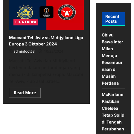
Recent
Posts
LIGA EROPA
Chivu
Maccabi Tel-Aviv vs Midtjylland Liga
Bawa Inter
Europa 3 Oktober 2024
Milan
adminfoot68
10/23/2024
Menuju
Maccabi Tel-Aviv dan Midtjylland
Kesempur
bertemu dalam pertandingan yang
naan di
menarik di kompetisi Eropa. Maccabi
Musim
Tel-Aviv, klub asal Israel...
Perdana
Read
Read More
McFarlane
more
about
Pastikan
Maccabi
Chelsea
Tel-
Aviv
Tetap Solid
vs
Midtjylland
di Tengah
Liga
Perubahan
Europa