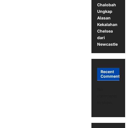
Chalobah
Ungkap
Alasan
Kekalahan
Chelsea
dari
Newcastle
Recent
Comments
No
comments
to show.