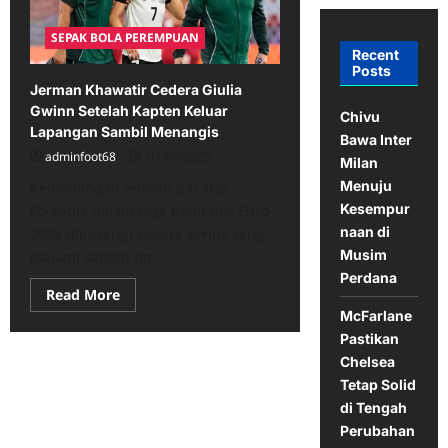
SEPAK BOLA PEREMPUAN
Recent
Posts
Jerman Khawatir Cedera Giulia
Gwinn Setelah Kapten Keluar
Chivu
Lapangan Sambil Menangis
Bawa Inter
adminfoot68
07/05/2025
Milan
Menuju
Kemenangan Jerman 2-0 atas
Kesempur
Polandia dalam laga pembuka Euro
naan di
2025 dibayangi cedera serius yang
Musim
dialami kapten tim,...
Perdana
Read
Read More
more
McFarlane
about
Jerman
Pastikan
Khawatir
Chelsea
Cedera
Giulia
Tetap Solid
Gwinn
Setelah
di Tengah
Kapten
Perubahan
Keluar
Lapangan