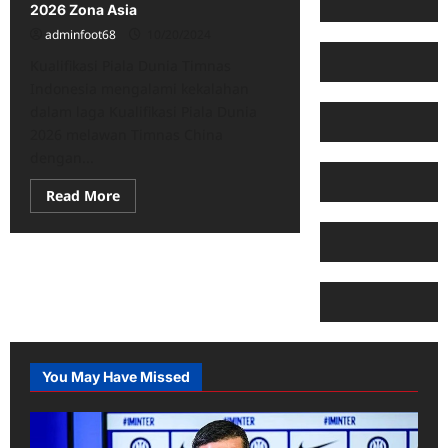
2026 Zona Asia
adminfoot68
10/20/2024
Kualifikasi Piala Dunia Timnas
Indonesia mengalami kekalahan
dalam laga Kualifikasi Piala Dunia
2026 melawan Timnas China
dengan...
Read
Read More
more
about
Kualifikasi
Piala
Dunia
–
Indonesia
Mengalami
Kekalahan
Perdana
di
babak
ketiga
You May Have Missed
Kualifikasi
Piala
Dunia
2026
Zona