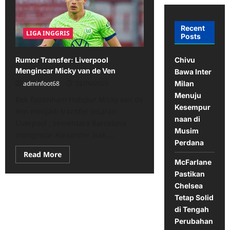
Recent
LIGA INGGRIS
Posts
Chivu
Rumor Transfer: Liverpool
Mengincar Micky van de Ven
Bawa Inter
Milan
adminfoot68
02/16/2025
Menuju
Bek Tottenham Hotspur Micky van de
Kesempur
Ven menjadi transfer incaran
naan di
Liverpool , sementara Barcelona
Musim
mengincar Alexander Isak....
Perdana
Read
Read More
more
McFarlane
about
Pastikan
Rumor
Transfer:
Chelsea
Liverpool
Mengincar
Tetap Solid
Micky
di Tengah
van
de
Perubahan
Ven