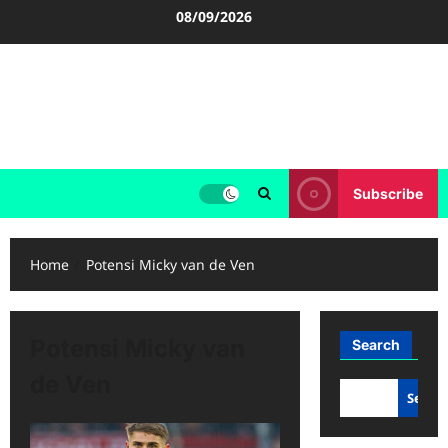
Skip
08/09/2026
to
content
FOOTBALL BOOTS
SEPAK BOLA
Subscribe
Home
Potensi Micky van de Ven
Potensi Micky van
Search
de Ven
Searc