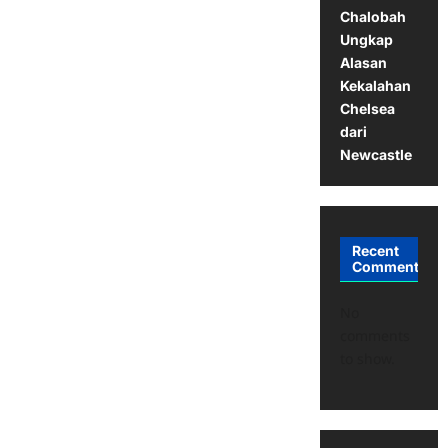
Chalobah
Ungkap
Alasan
Kekalahan
Chelsea
dari
Newcastle
Recent
Comments
No
comments
to show.